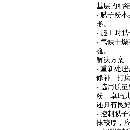
基层的粘
- 腻子粉
形。
- 施工时
- 气候干
缝。
解决方案
- 重新处
修补、打
- 选用质
粉、卓玛儿
还具有良
- 控制腻子
抹较厚，应