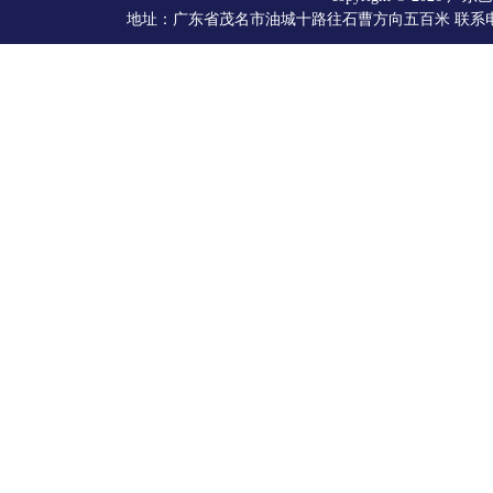
地址：广东省茂名市油城十路往石曹方向五百米 联系电话：066