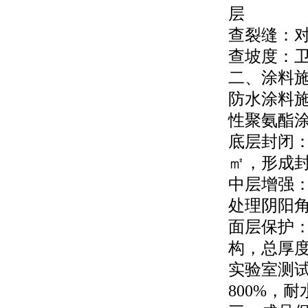
层
查裂缝：对
查坡度：卫
二、涂料
防水涂料施
性聚氨酯
底层封闭：采
㎡，形成
中层增强：
处理阴阳
面层保护
构，总厚度≥
实验室测
800%，耐